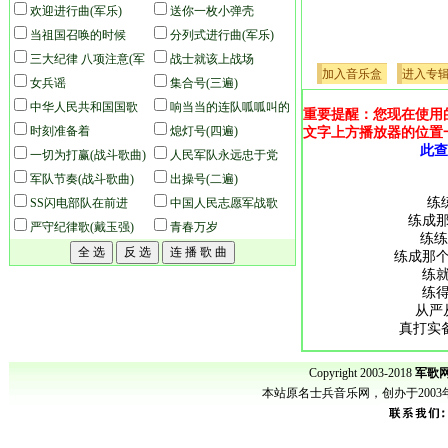
欢迎进行曲(军乐)
枪(队列版)
送你一枚小弹壳
当祖国召唤的时候
分列式进行曲(军乐)
三大纪律 八项注意(军
战士就该上战场
加入音乐盒
进入专
乐)
女兵谣
集合号(三遍)
中华人民共和国国歌
响当当的连队呱呱叫的
重要提醒：您现在使用
(军乐)
时刻准备着
兵
熄灯号(四遍)
文字上方播放器的位置
此查
一切为打赢(战斗歌曲)
人民军队永远忠于党
军队节奏(战斗歌曲)
(军乐)
出操号(二遍)
练
SS闪电部队在前进
中国人民志愿军战歌
练成
严守纪律歌(戴玉强)
(军乐)
青春万岁
练练
练成那
练
练
从严
真打实
练
Copyright 2003-2018
军歌网
练成
本站原名士兵音乐网，创办于200
练练
练成那
练