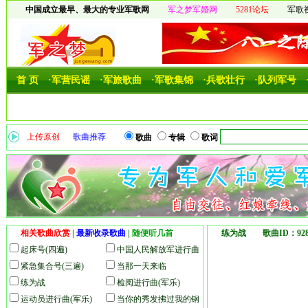
中国成立最早、最大的专业军歌网
军之梦军婚网
5281论坛
军歌
首 页
·军营民谣
·军旅歌曲
·军歌集锦
·兵歌壮行
·队列军号
上传原创
歌曲推荐
歌曲
专辑
歌词
相关歌曲欣赏
|
最新收录歌曲
|
随便听几首
练为战 歌曲ID：9
起床号(四遍)
中国人民解放军进行曲
紧急集合号(三遍)
(军乐)
当那一天来临
练为战
检阅进行曲(军乐)
运动员进行曲(军乐)
当你的秀发拂过我的钢