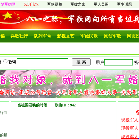
之梦军婚网
5281论坛
军歌视频
军嫂之家
军人美图
军事话题
集锦
·兵歌壮行
·队列军号
·影视文艺
·军旅民歌
·原创军歌
·网友
辑
歌词
当祖国召唤的时候 歌曲ID：942
行曲
的钢