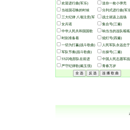
欢迎进行曲(军乐)
枪(队列版)
送你一枚小弹壳
当祖国召唤的时候
分列式进行曲(军乐
三大纪律 八项注意(军
战士就该上战场
乐)
女兵谣
集合号(三遍)
中华人民共和国国歌
响当当的连队呱呱
(军乐)
时刻准备着
兵
熄灯号(四遍)
一切为打赢(战斗歌曲)
人民军队永远忠于
军队节奏(战斗歌曲)
(军乐)
出操号(二遍)
SS闪电部队在前进
中国人民志愿军战
严守纪律歌(戴玉强)
(军乐)
青春万岁