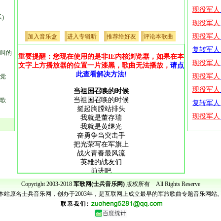
)
加入音乐盒
进入专辑听
推荐给好友
评论本歌曲
叫的
重要提醒：您现在使用的是非IE内核浏览器，如果在本
文字上方播放器的位置一片漆黑，歌曲无法播放，
请点
此查看解决方法!
党
当祖国召唤的时候
当祖国召唤的时候
歌
挺起胸膛站排头
我就是董存瑞
我就是黄继光
奋勇争当突击手
把光荣写在军旗上
战火青春最风流
英雄的战友们
前进吧
为祖国去战斗
Copyright 2003-2018
军歌网(士兵音乐网)
版权所有 All Rights Reserve
为祖国去战斗
本站原名士兵音乐网，创办于2003年，是互联网上成立最早的军旅歌曲专题音乐网站
为祖国去战斗
当祖国召唤的时候
挺起胸膛站排头