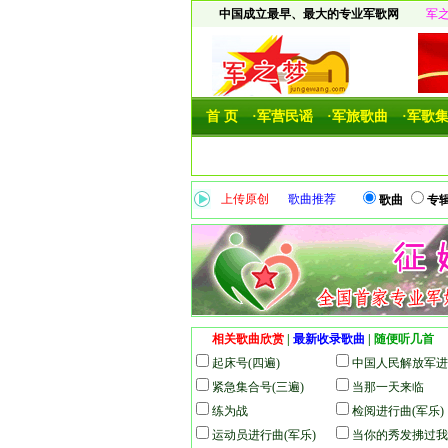
中国成立最早、最大的专业军歌网
军
首 页
·军营民谣
·军旅歌曲
·军歌
上传原创
歌曲推荐
歌曲
专
相关歌曲欣赏
|
最新收录歌曲
|
随便听几首
起床号(四遍)
中国人民解放军进
紧急集合号(三遍)
(军乐)
当那一天来临
练为战
检阅进行曲(军乐)
运动员进行曲(军乐)
当你的秀发拂过我