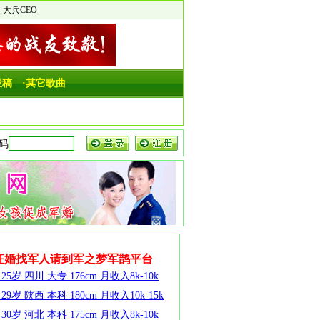
大兵CEO
投稿
·其它歌曲
征婚找军人请到军之梦军鹊平台