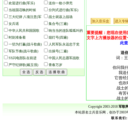
欢迎进行曲(军乐)
枪(队列版)
送你一枚小弹壳
当祖国召唤的时候
分列式进行曲(军乐)
三大纪律 八项注意(军
战士就该上战场
加入音乐盒
进入专
乐)
女兵谣
集合号(三遍)
中华人民共和国国歌
响当当的连队呱呱叫的
重要提醒：您现在使用
(军乐)
时刻准备着
兵
熄灯号(四遍)
文字上方播放器的位置
此查
一切为打赢(战斗歌曲)
人民军队永远忠于党
军队节奏(战斗歌曲)
(军乐)
出操号(二遍)
送
词：王
SS闪电部队在前进
中国人民志愿军战歌
严守纪律歌(戴玉强)
(军乐)
青春万岁
你问我
我送
它曾经
也吹
战士
有苦
战士
有苦
Copyright 2003-2018
军歌网
你问我
本站原名士兵音乐网，创办于200
我送
它会在
喷涌