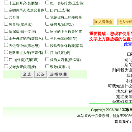
(王宏伟)
十五的月亮(彭丽嫒)
把一切献给党(王宏伟)
亲吻你再久依然恋着你
口碑(王宏伟)
(于文华)
兵哥哥
我是你肩上的那颗星
加入音乐盒
进入专
热血颂(廖昌永)
(于文华)
好男儿(吕继宏)
情深似海(于文华)
家乡的明月边关的雪
重要提醒：您现在使用
山丹丹红艳艳(廖昌永)
(王宏伟)
当兵光荣(宋祖英)
文字上方播放器的位置
此查
天边有个你(陈思思)
骏马奔驰保边疆(廖昌
连队里过大年(王宏伟)
永)
江山(彭丽嫒)
口
别
江山(伴奏)(彭丽嫒)
嫁给大西北(伊泓远)
别
父老乡亲(彭丽嫒)
致敬(夏米力)
别问我为
我
我
可我知道什
功名利
霓红美
金奖银奖
金杯银杯
Copyright 2003-2018
军歌网
本站原名士兵音乐网，创办于200
别
别
别问我