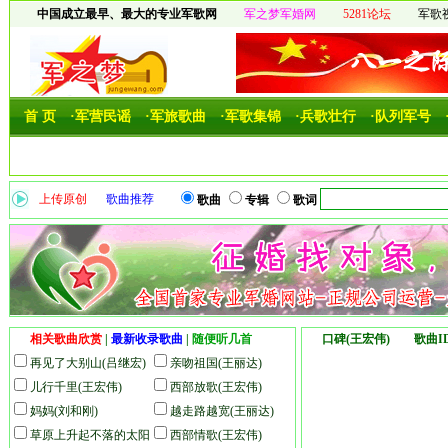
中国成立最早、最大的专业军歌网
军之梦军婚网
5281论坛
军歌
首 页
·军营民谣
·军旅歌曲
·军歌集锦
·兵歌壮行
·队列军号
上传原创
歌曲推荐
歌曲
专辑
歌词
相关歌曲欣赏
|
最新收录歌曲
|
随便听几首
口碑(王宏伟) 歌曲ID
再见了大别山(吕继宏)
亲吻祖国(王丽达)
儿行千里(王宏伟)
西部放歌(王宏伟)
妈妈(刘和刚)
越走路越宽(王丽达)
草原上升起不落的太阳
西部情歌(王宏伟)