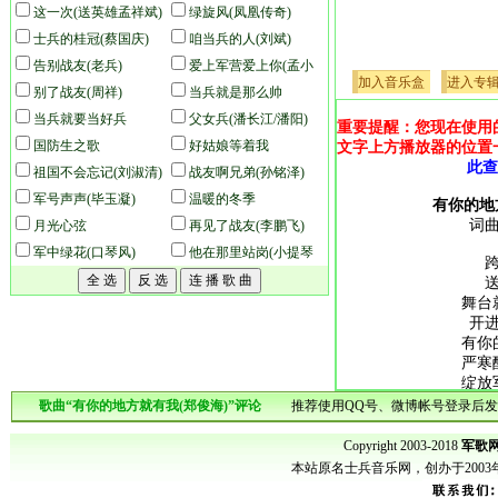
(合唱版)
这一次(送英雄孟祥斌)
绿旋风(凤凰传奇)
士兵的桂冠(蔡国庆)
咱当兵的人(刘斌)
告别战友(老兵)
爱上军营爱上你(孟小
加入音乐盒
进入专
别了战友(周祥)
童)
当兵就是那么帅
当兵就要当好兵
父女兵(潘长江/潘阳)
重要提醒：您现在使用
国防生之歌
好姑娘等着我
文字上方播放器的位置
此查
祖国不会忘记(刘淑清)
战友啊兄弟(孙铭泽)
军号声声(毕玉凝)
温暖的冬季
有你的地
词
月光心弦
再见了战友(李鹏飞)
军中绿花(口琴风)
他在那里站岗(小提琴
演奏版)
舞台
开
有你
严寒
绽放
士兵
歌曲“有你的地方就有我(郑俊海)”评论
推荐使用QQ号、微博帐号登录后发
有你
枪林
Copyright 2003-2018
军歌网
我们
本站原名士兵音乐网，创办于200
一起