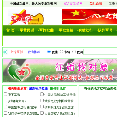
中国成立最早、最大的专业军歌网
军之梦军婚网
5281论坛
军歌
首 页
·军营民谣
·军旅歌曲
·军歌集锦
·兵歌壮行
·队列军号
上传原创
歌曲推荐
歌曲
专辑
歌词
相关歌曲欣赏
|
最新收录歌曲
|
随便听几首
有你的地方就有我(郑俊
脱下军装
中国人民解放军进行曲
驼铃(蒋大为)
(解放军军歌)(合唱版)
武警之歌(中国武警警
中国空军进行曲(空军
歌)(合唱版)
侦察兵之歌(侦察连连
军歌)
我们是光荣的武警部队
歌)
人民警察之歌(演唱版)