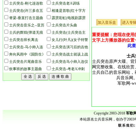
国霸王花插曲
士兵突击-刚七连连歌
七连解散
士兵突击老A训练
士兵突击(许三多在五
相逢是首歌(红十字方
班的背景音乐)
脊梁-垂直打击主题曲
队片尾曲)
霹雳彩虹(电视剧霹雳
加入音乐盒
进入专
士兵突击音乐之--亚历
彩虹主题曲)
士兵突击片头曲
山大帝
士兵的辉煌(弹道无痕
士兵突击(士兵突击主
重要提醒：您现在使用
插曲)
士兵突击班长离去
题曲精彩片花)
女儿行(叶凡)(女子特警
文字上方播放器的位置
此查
士兵突击-马小帅入连
队)主题曲
士兵突击演习后的吉他
仪式
奔向风雨中《国防生》
曲
士兵突击战士就该上战
士兵
士兵突击原声大碟、背
片尾歌
士兵突击片尾曲音乐
场
士兵突击马小帅入连仪
网完整收集、在线欣赏
炊事班的故事主题曲
式后的钢琴曲
士兵突击-考老A冲刺
士兵自己的音乐网站，
兵音乐网。ww
军歌网-www
Copyright 2003-2018
军歌网
本站原名士兵音乐网，创办于200