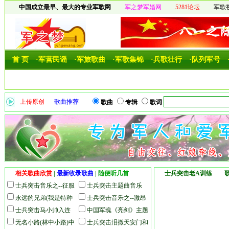
中国成立最早、最大的专业军歌网
军之梦军婚网
5281论坛
军歌
首 页
·军营民谣
·军旅歌曲
·军歌集锦
·兵歌壮行
·队列军号
上传原创
歌曲推荐
歌曲
专辑
歌词
相关歌曲欣赏
|
最新收录歌曲
|
随便听几首
士兵突击老A训练 歌曲
士兵突击音乐之--征服
士兵突击主题曲音乐
天堂
永远的兄弟(我是特种
士兵突击音乐之--激昂
兵片尾曲)
士兵突击马小帅入连
曲
中国军魂《亮剑》主题
无名小路(林中小路)中
歌
士兵突击泪撒天安门和