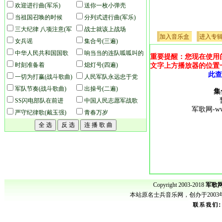
欢迎进行曲(军乐)
枪(队列版)
送你一枚小弹壳
当祖国召唤的时候
分列式进行曲(军乐)
三大纪律 八项注意(军
战士就该上战场
加入音乐盒
进入专
乐)
女兵谣
集合号(三遍)
中华人民共和国国歌
响当当的连队呱呱叫的
重要提醒：您现在使用
(军乐)
时刻准备着
兵
熄灯号(四遍)
文字上方播放器的位置
此查
一切为打赢(战斗歌曲)
人民军队永远忠于党
军队节奏(战斗歌曲)
(军乐)
出操号(二遍)
集
SS闪电部队在前进
中国人民志愿军战歌
军歌网-www
严守纪律歌(戴玉强)
(军乐)
青春万岁
Copyright 2003-2018
军歌网
本站原名士兵音乐网，创办于200