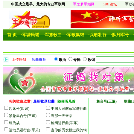
中国成立最早、最大的专业军歌网
军之梦军婚网
5281论坛
军歌
首 页
·军营民谣
·军旅歌曲
·军歌集锦
·兵歌壮行
·队列军号
上传原创
歌曲推荐
歌曲
专辑
歌词
相关歌曲欣赏
|
最新收录歌曲
|
随便听几首
集合号(三遍) 歌曲ID
起床号(四遍)
中国人民解放军进行曲
紧急集合号(三遍)
(军乐)
当那一天来临
练为战
检阅进行曲(军乐)
运动员进行曲(军乐)
当你的秀发拂过我的钢