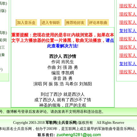
高歌)
新版)
加入音乐盒
进入专辑听
推荐给好友
评论本歌曲
高歌)
重要提醒：您现在使用的是非IE内核浏览器，如果在本
妮/闵
文字上方播放器的位置一片漆黑，歌曲无法播放，
请点
此查看解决方法!
营三
(秦
西沙人 西沙情
作词 肖民生
作曲 刘 强 路 勇
)
编混 李凯稠
录音 路 勇
演唱 阿 振 陈 浩 马希尔 刘旭阳
到过了西沙 就是西沙人
成了西沙人 就有了西沙不了情
神圣的领海，庄严的主权
爱国爱岛爱海洋 是我们日夜守护的国土
、微博帐号登录后发表评论。请勿发表不文明用语和违法信息。
伟大的母亲
当过西沙兵 才懂西沙人
Copyright 2003-2018
军歌网(士兵音乐网)
版权所有 All Rights Reserve
读懂了西沙人 就有了不变的中国心
本站原名士兵音乐网，创办于2003年，是互联网上成立最早的军旅歌曲专题音乐网站
寸海绝不让 寸土绝不丢