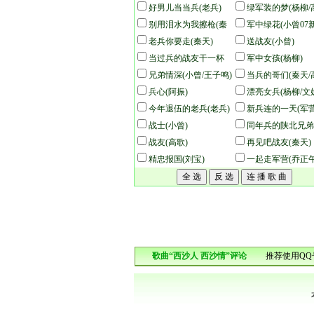
(杨柳)
好男儿当当兵(老兵)
绿军装的梦(杨柳/
别用泪水为我擦枪(秦
军中绿花(小曾07
天)
老兵你要走(秦天)
送战友(小曾)
当过兵的战友干一杯
军中女孩(杨柳)
(老兵)
兄弟情深(小曾/王子鸣)
当兵的哥们(秦天/
兵心(阿振)
漂亮女兵(杨柳/文
今年退伍的老兵(老兵)
芳)
新兵连的一天(军
战士(小曾)
人组)
同年兵的陕北兄弟
战友(高歌)
天)
再见吧战友(秦天)
精忠报国(刘宝)
一起走军营(乔正午
歌曲“西沙人 西沙情”评论
推荐使用QQ号