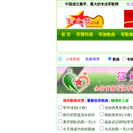
中国成立最早、最大的专业军歌网
军
首 页
·军营民谣
·军旅歌曲
·军歌
上传原创
歌曲推荐
歌曲
专
相关歌曲欣赏
|
最新收录歌曲
|
随便听几首
军中绿花(小曾)
当你的秀发拂过我
铁打的营盘流水的兵
枪(高歌)
我的老班长(小曾)
(高歌)
离开部队的那一天(小
战友还记得吗(军
曾)
今天我成为你的新娘
人组)
当兵的那一天(小曾