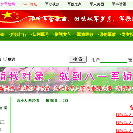
之梦军婚网
5281论坛
军歌视频
军嫂之家
军人美图
军事话题
集锦
·兵歌壮行
·队列军号
·影视文艺
·军旅民歌
·原创军歌
·网友
辑
歌词
西沙人 西沙情 歌曲ID：4085
的钢
营三
)