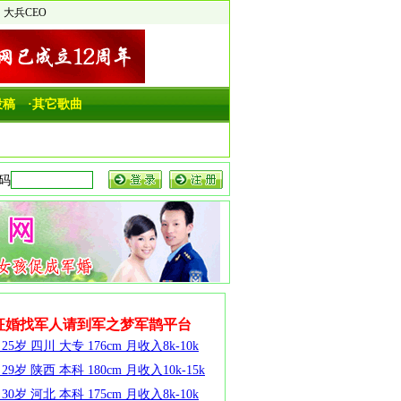
大兵CEO
投稿
·其它歌曲
征婚找军人请到军之梦军鹊平台