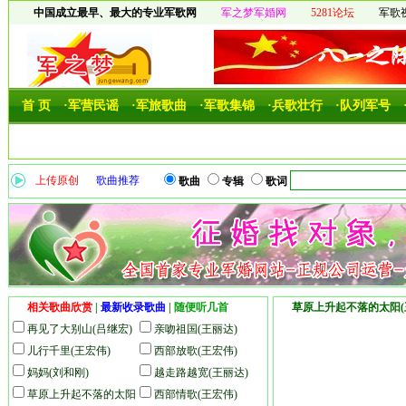
中国成立最早、最大的专业军歌网
军之梦军婚网
5281论坛
军歌
首 页
·军营民谣
·军旅歌曲
·军歌集锦
·兵歌壮行
·队列军号
上传原创
歌曲推荐
歌曲
专辑
歌词
相关歌曲欣赏
|
最新收录歌曲
|
随便听几首
草原上升起不落的太阳(
再见了大别山(吕继宏)
亲吻祖国(王丽达)
儿行千里(王宏伟)
西部放歌(王宏伟)
妈妈(刘和刚)
越走路越宽(王丽达)
草原上升起不落的太阳
西部情歌(王宏伟)