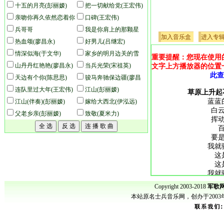
(王宏伟)
十五的月亮(彭丽嫒)
把一切献给党(王宏伟)
亲吻你再久依然恋着你
口碑(王宏伟)
(于文华)
兵哥哥
我是你肩上的那颗星
加入音乐盒
进入专
热血颂(廖昌永)
(于文华)
好男儿(吕继宏)
情深似海(于文华)
家乡的明月边关的雪
重要提醒：您现在使用
山丹丹红艳艳(廖昌永)
(王宏伟)
当兵光荣(宋祖英)
文字上方播放器的位置
此查
天边有个你(陈思思)
骏马奔驰保边疆(廖昌
连队里过大年(王宏伟)
永)
江山(彭丽嫒)
草原上升起
蓝蓝
江山(伴奏)(彭丽嫒)
嫁给大西北(伊泓远)
白
父老乡亲(彭丽嫒)
致敬(夏米力)
挥
要
我就
这
这
我就
这
Copyright 2003-2018
军歌网
m
本站原名士兵音乐网，创办于200
这里
歌唱