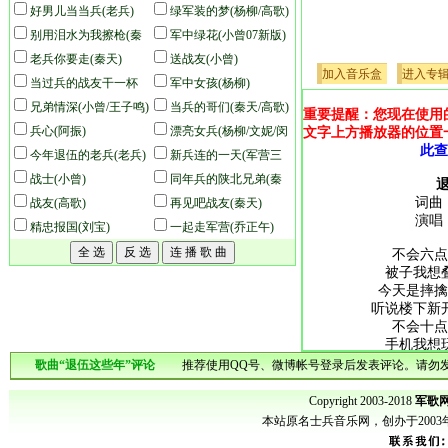
(杨柳)
好男儿当当兵(老兵)
绿军装的梦(杨柳/高歌)
别用泪水为我擦枪(秦
军中绿花(小曾07新版)
天)
老兵你要走(秦天)
送战友(小曾)
加入音乐盒
进入专
当过兵的战友干一杯
军中女孩(杨柳)
(老兵)
兄弟情深(小曾/王子鸣)
当兵的哥们(秦天/高歌)
重要提醒：您现在使用
兵心(阿振)
漂亮女兵(杨柳/文妮/闵
文字上方播放器的位置
此查
今年退伍的老兵(老兵)
芳)
新兵连的一天(军营三
战士(小曾)
人组)
同年兵的陕北兄弟(秦
词曲
战友(高歌)
天)
再见吧战友(秦天)
演唱
精忠报国(刘宝)
一起走军营(乔正午)
不会六点
被子我想
今天是摔擒
听说楼下新
不会十点
手机我想
明天穿红色
歌曲“退伍这些年”评论
推荐使用QQ号、微博帐号登录后发表评论。请勿发
五公里越野
退伍这些
Copyright 2003-2018
军歌网
这不规则的
本站原名士兵音乐网，创办于200
每天除了上