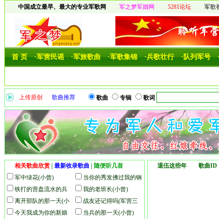
中国成立最早、最大的专业军歌网
军之梦军婚网
5281论坛
军歌
首 页
·军营民谣
·军旅歌曲
·军歌集锦
·兵歌壮行
·队列军号
上传原创
歌曲推荐
歌曲
专辑
歌词
相关歌曲欣赏
|
最新收录歌曲
|
随便听几首
退伍这些年 歌曲ID：
军中绿花(小曾)
当你的秀发拂过我的钢
铁打的营盘流水的兵
枪(高歌)
我的老班长(小曾)
(高歌)
离开部队的那一天(小
战友还记得吗(军营三
曾)
今天我成为你的新娘
人组)
当兵的那一天(小曾)