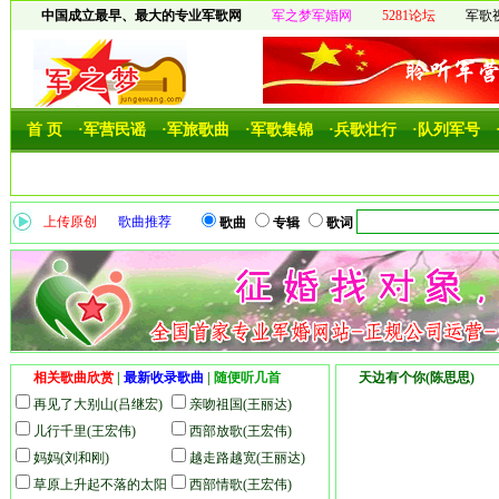
中国成立最早、最大的专业军歌网
军之梦军婚网
5281论坛
军歌
首 页
·军营民谣
·军旅歌曲
·军歌集锦
·兵歌壮行
·队列军号
上传原创
歌曲推荐
歌曲
专辑
歌词
相关歌曲欣赏
|
最新收录歌曲
|
随便听几首
天边有个你(陈思思) 
再见了大别山(吕继宏)
亲吻祖国(王丽达)
儿行千里(王宏伟)
西部放歌(王宏伟)
妈妈(刘和刚)
越走路越宽(王丽达)
草原上升起不落的太阳
西部情歌(王宏伟)