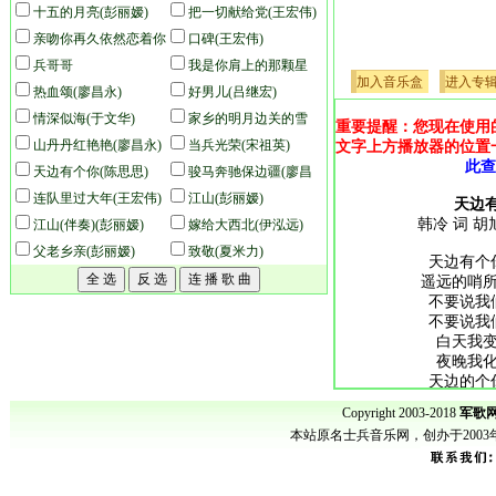
(王宏伟)
十五的月亮(彭丽嫒)
把一切献给党(王宏伟)
亲吻你再久依然恋着你
口碑(王宏伟)
(于文华)
兵哥哥
我是你肩上的那颗星
加入音乐盒
进入专
热血颂(廖昌永)
(于文华)
好男儿(吕继宏)
情深似海(于文华)
家乡的明月边关的雪
重要提醒：您现在使用
山丹丹红艳艳(廖昌永)
(王宏伟)
当兵光荣(宋祖英)
文字上方播放器的位置
此查
天边有个你(陈思思)
骏马奔驰保边疆(廖昌
连队里过大年(王宏伟)
永)
江山(彭丽嫒)
天边有
韩冷 词 胡
江山(伴奏)(彭丽嫒)
嫁给大西北(伊泓远)
父老乡亲(彭丽嫒)
致敬(夏米力)
天边有个
遥远的哨
不要说我
不要说我
白天我
夜晚我
天边的个
你可知道
Copyright 2003-2018
军歌网
本站原名士兵音乐网，创办于200
心里有个
遥远的哨位
不要说你