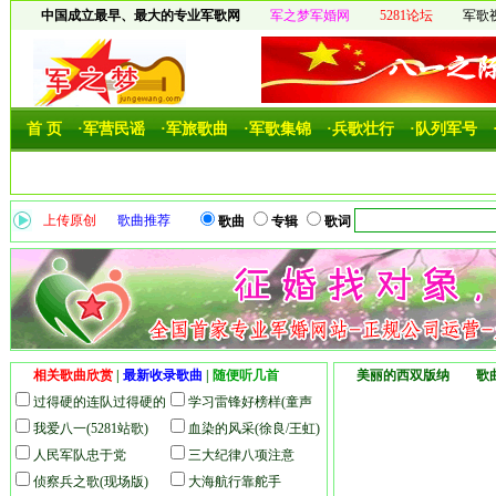
中国成立最早、最大的专业军歌网
军之梦军婚网
5281论坛
军歌
首 页
·军营民谣
·军旅歌曲
·军歌集锦
·兵歌壮行
·队列军号
上传原创
歌曲推荐
歌曲
专辑
歌词
相关歌曲欣赏
|
最新收录歌曲
|
随便听几首
美丽的西双版纳 歌曲I
过得硬的连队过得硬的
学习雷锋好榜样(童声
兵(本站录音)
我爱八一(5281站歌)
版)
血染的风采(徐良/王虹)
人民军队忠于党
三大纪律八项注意
侦察兵之歌(现场版)
大海航行靠舵手