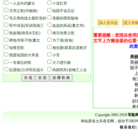
一人走向内蒙古
十送红军
月亮之歌(许丽娟)
祖国不会忘记
毛主席的战士最听党的
美丽的西双版纳
加入音乐盒
进入专
话
军中绿花(军训现场三
血染的风采(董文华)
十位教官齐唱版)(本站录
热血颂(徐良&王虹)
南京知青之歌.
重要提醒：您现在使用
音)
两地书母子情(董文
为了谁(祖海)
文字上方播放器的位置
此查
华、阎维文)
知青悲歌
相信爱(群星抗震救灾
我爱祖国的大草原
歌曲)
小芳
美
美
一支难忘的歌
大刀进行曲
留
抗震歌(兰州军区战斗
风雨同舟(首钢工人合
文工团)
唱)
有
好
爸
能
Copyright 2003-2018
军歌网
这
本站原名士兵音乐网，创办于200
军歌网-www