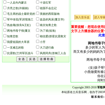
一人走向内蒙古
十送红军
月亮之歌(许丽娟)
祖国不会忘记
毛主席的战士最听党的
美丽的西双版纳
加入音乐盒
进入专
话
军中绿花(军训现场三
血染的风采(董文华)
十位教官齐唱版)(本站录
热血颂(徐良&王虹)
南京知青之歌.
重要提醒：您现在使用
音)
两地书母子情(董文
为了谁(祖海)
文字上方播放器的位置
此查
华、阎维文)
知青悲歌
相信爱(群星抗震救灾
我爱祖国的大草原
歌曲)
小芳
两地书母子
多少的军人为
一支难忘的歌
大刀进行曲
而又有多少的妈妈为了
抗震歌(兰州军区战斗
风雨同舟(首钢工人合
文工团)
唱)
两地书母子情
(女)孩子呀
小燕做窝衔春
你在
何时
何时
Copyright 2003-2018
军歌网
依儿
本站原名士兵音乐网，创办于200
(男)妈妈
咱家的果园可曾
门前