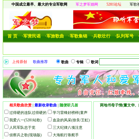
中国成立最早、最大的专业军歌网
军之梦军婚网
5281论坛
军歌
首 页
·军营民谣
·军旅歌曲
·军歌集锦
·兵歌壮行
·队列军号
上传原创
歌曲推荐
歌曲
专辑
歌词
相关歌曲欣赏
|
最新收录歌曲
|
随便听几首
两地书母子情(董文华、
过得硬的连队过得硬的
学习雷锋好榜样(童声
兵(本站录音)
我爱八一(5281站歌)
版)
血染的风采(徐良/王虹)
人民军队忠于党
三大纪律八项注意
侦察兵之歌(现场版)
大海航行靠舵手