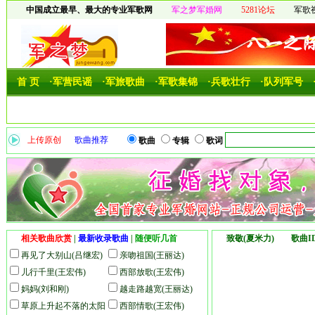
中国成立最早、最大的专业军歌网
军之梦军婚网
5281论坛
军歌
首 页
·军营民谣
·军旅歌曲
·军歌集锦
·兵歌壮行
·队列军号
上传原创
歌曲推荐
歌曲
专辑
歌词
相关歌曲欣赏
|
最新收录歌曲
|
随便听几首
致敬(夏米力) 歌曲ID
再见了大别山(吕继宏)
亲吻祖国(王丽达)
儿行千里(王宏伟)
西部放歌(王宏伟)
妈妈(刘和刚)
越走路越宽(王丽达)
草原上升起不落的太阳
西部情歌(王宏伟)