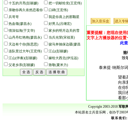
(王宏伟)
十五的月亮(彭丽嫒)
把一切献给党(王宏伟)
亲吻你再久依然恋着你
口碑(王宏伟)
(于文华)
兵哥哥
我是你肩上的那颗星
加入音乐盒
进入专
热血颂(廖昌永)
(于文华)
好男儿(吕继宏)
情深似海(于文华)
家乡的明月边关的雪
重要提醒：您现在使用
山丹丹红艳艳(廖昌永)
(王宏伟)
当兵光荣(宋祖英)
文字上方播放器的位置
此查
天边有个你(陈思思)
骏马奔驰保边疆(廖昌
连队里过大年(王宏伟)
永)
江山(彭丽嫒)
致
致敬
江山(伴奏)(彭丽嫒)
嫁给大西北(伊泓远)
父老乡亲(彭丽嫒)
致敬(夏米力)
泰来提·纳斯尔词
望着
向亲
在你
我日
看那
小鸟
Copyright 2003-2018
军歌网
我对你
本站原名士兵音乐网，创办于200
在你辽
Salam
Sal