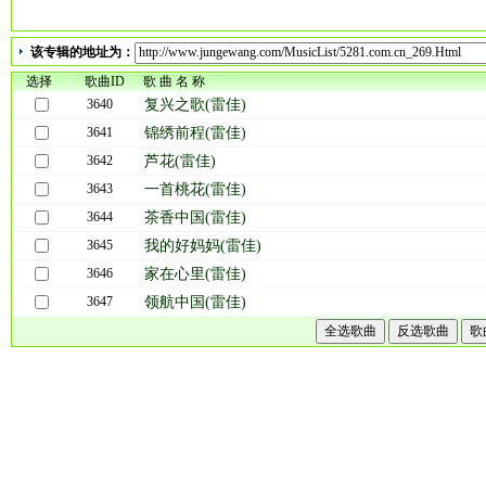
该专辑的地址为：
选择
歌曲ID
歌 曲 名 称
3640
复兴之歌(雷佳)
3641
锦绣前程(雷佳)
3642
芦花(雷佳)
3643
一首桃花(雷佳)
3644
茶香中国(雷佳)
3645
我的好妈妈(雷佳)
3646
家在心里(雷佳)
3647
领航中国(雷佳)