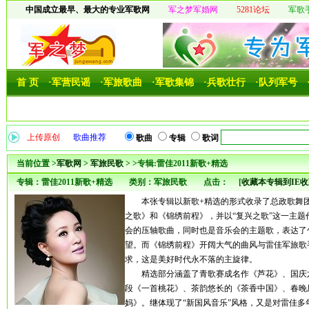
中国成立最早、最大的专业军歌网
军之梦军婚网
5281论坛
军歌
首 页
·军营民谣
·军旅歌曲
·军歌集锦
·兵歌壮行
·队列军号
上传原创
歌曲推荐
歌曲
专辑
歌词
当前位置 >
军歌网
>
军旅民歌
> >专辑:雷佳2011新歌+精选
专辑：雷佳2011新歌+精选 类别：军旅民歌 点击：
[
收藏本专辑到IE
本张专辑以新歌+精选的形式收录了总政歌舞团
之歌》和《锦绣前程》，并以“复兴之歌”这一主
会的压轴歌曲，同时也是音乐会的主题歌，表达了
望。而《锦绣前程》开阔大气的曲风与雷佳军旅歌
求，这是美好时代永不落的主旋律。
精选部分涵盖了青歌赛成名作《芦花》、国庆六
段《一首桃花》、茶韵悠长的《茶香中国》、春晚
妈》。继体现了“新国风音乐”风格，又是对雷佳多