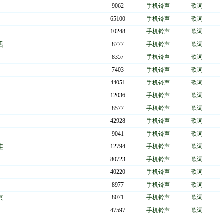
9062
手机铃声
歌词
65100
手机铃声
歌词
10248
手机铃声
歌词
话
8777
手机铃声
歌词
青故地重游，其中有一项优惠：可以带自己的子女一起去，看看父辈当年劳作生息，插
8357
手机铃声
歌词
7403
手机铃声
歌词
44051
手机铃声
歌词
做了，就象一句广告词说的，"勾通就是爱"，如果多一点两代人的交流勾通，又哪
下，作为老三届一员。作为一个音乐制作人，我是否也应该为中国千百万知青他们的后
12036
手机铃声
歌词
8577
手机铃声
歌词
42928
手机铃声
歌词
，经过几个不眠之夜，一首《爸爸的村庄》伴着久未流过的泪水完成了。
9041
手机铃声
歌词
娃
12794
手机铃声
歌词
朝鲜族小调的味道。30年前这首歌就像《南京知青之歌》一样，抒发了沈阳知青离远
哼。我新填的词，力图站在知青下一代的角度，表现一种对父辈往昔岁月的探寻。在录
80723
手机铃声
歌词
-小曾和周亮，用他们质朴的感情，干净的声音把歌唱得很感人，也许是太投入了，他们
40220
手机铃声
歌词
按部就班，却出人意料的即兴加了一句说白："真想到爸爸当年插队的地方走一走，
8977
手机铃声
歌词
立马接上："真想亲口尝尝爸爸当年吃过的窝窝头，糠菜团…;--我听了又高兴又感动，
京
8071
手机铃声
歌词
47597
手机铃声
歌词
到了，他忙跑过来问我："这是什么歌，在录什么带子？"我回答首："在录《知青老