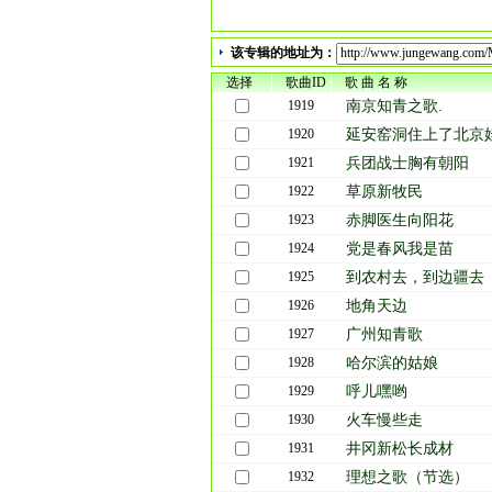
及唐彪、宋雪莱、谈芳兵等30多名岭南红歌星跨
年老歌》的消息，他们立刻赶来试唱。尽管录
该专辑的地址为：
样的："来唱这些歌不是为别的，就因为我们都
选择
竟有一些精神财富沉淀了下来，并将通过当年
歌曲ID
歌 曲 名 称
1919
南京知青之歌.
为制作这盒视角独特并具有历史责任感的《知
1920
延安窑洞住上了北京
访了众多当年知青之后，手头有了二百多首原
1921
兵团战士胸有朝阳
取舍之后终于定下了其中的36首，采取联唱的
1922
草原新牧民
1923
赤脚医生向阳花
知青题材的文艺作品，一直是一个敏感的话题，
的"当代知青们的精神缩影，制作人甚至还别出
1924
党是春风我是苗
主席的话》、《到农村去支边疆去》集中放在专
1925
到农村去，到边疆去
广、影响最大的一首《南京知青之歌》其词曲
1926
地角天边
1927
广州知青歌
如此这般，在保留了历史和环境的复杂性的前
出了一盘专辑的范畴。
1928
哈尔滨的姑娘
1929
呼儿嘿哟
谨以此专辑，献给千百万知青朋友和他们的后
1930
火车慢些走
1931
井冈新松长成材
1932
理想之歌（节选）