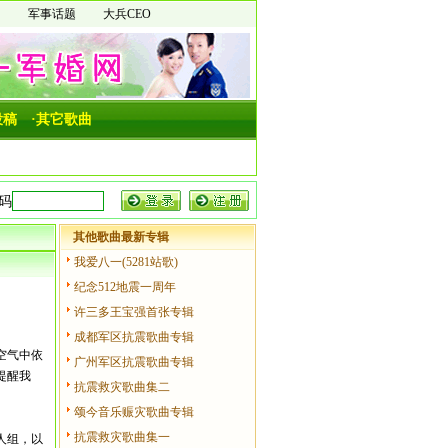
图
军事话题
大兵CEO
投稿
·其它歌曲
其他歌曲最新专辑
我爱八一(5281站歌)
纪念512地震一周年
许三多王宝强首张专辑
成都军区抗震歌曲专辑
空气中依
广州军区抗震歌曲专辑
提醒我
抗震救灾歌曲集二
颂今音乐赈灾歌曲专辑
抗震救灾歌曲集一
人组，以