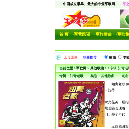
中国成立最早、最大的专业军歌网
军
首 页
·军营民谣
·军旅歌曲
·军歌
上传原创
歌曲推荐
歌曲
专
当前位置 >
军歌网
>
其他歌曲
> >专辑:知青老
专辑：知青老歌 类别：其他歌曲 点击
知青老歌 倾
－沈蓓
时光荏苒，屈指
然若隐若现着一
们，那个年代，
应该感谢梁军