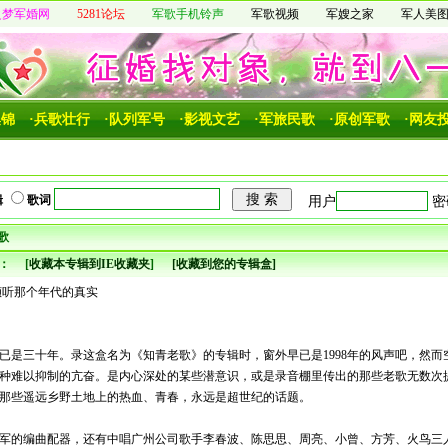
之梦军婚网
5281论坛
军歌手机铃声
军歌视频
军嫂之家
军人美
集锦
·兵歌壮行
·队列军号
·影视文艺
·军旅民歌
·原创军歌
·网友
辑
歌词
歌
：
[
收藏本专辑到IE收藏夹
]
[收藏到您的专辑盒]
听那个年代的真实
已是三十年。录这盒名为《知青老歌》的专辑时，窗外早已是1998年的风声吧，然而
种难以抑制的亢奋。是内心深处的某些潜意识，或是录音棚里传出的那些老歌无数次
那些遥远乡野土地上的热血、青春，永远是超世纪的话题。
的编曲配器，还有中唱广州公司歌手李春波、陈思思、周亮、小曾、方芳、火鸟三