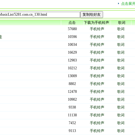
越唱片公司的支持，一听说为了纪念"知识青年上山下乡30周年"，中唱广州公司要录制
点击展
这些保留历史原貌的知青老歌即辛苦报酬又不多，然而他们毫无怨言，问起来，回答竟
是知青的后代！"因此我们不能不感动，因而我们更加坚信虽然那历史的一页早已翻过
的知青们、通过知青的后辈们，一代代衍射下去。
点击
下载为手机铃声
歌词
57680
手机铃声
歌词
青老歌》，中唱广州公司制作人吴颂今以他一贯的认真严谨作风，搜寻了全国各地知青
娃
10596
手机铃声
歌词
汁原味的知青老歌。为了客观而又尽可能全面地再现当年知表的精神风貌，经过一番左
10034
手机铃声
歌词
方式来演绎。
16629
手机铃声
歌词
12903
手机铃声
歌词
由于至今人们对当年的"知青运动"有种种不同的看法，因而为了更加逼真地重现那个
心裁地将一些当年得以公开发表的歌颂革命英雄主义和理想主义的歌曲，例如《萨丽
10212
手机铃声
歌词
辑的A面上，而B面则集中一些知青自己创作的，当时尚未分开发表的作品，例如当
13009
手机铃声
歌词
作者任毅因为这首歌曾被四人帮判处死刑。
8802
手机铃声
歌词
12478
手机铃声
歌词
提下，一盒包含着一代人的青春热血与灵魂之声的专辑出炉了。它所呈现和带给我们的
10902
手机铃声
歌词
9338
手机铃声
歌词
代！
11138
手机铃声
歌词
7452
手机铃声
歌词
9113
手机铃声
歌词