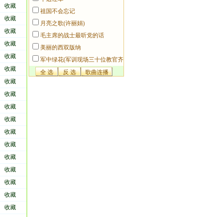
收藏
祖国不会忘记
收藏
月亮之歌(许丽娟)
收藏
毛主席的战士最听党的话
收藏
美丽的西双版纳
种理想的
收藏
军中绿花(军训现场三十位教官齐
收藏
唱版)(本站录音)
收藏
里会有那
代做点什
收藏
收藏
收藏
收藏
收藏
家乡后对
音棚录这
收藏
自己也被感
收藏
看一
收藏
就这么简
收藏
收藏
歌》，这是