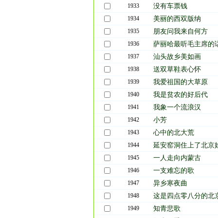
勾通就是爱
1933
没有车票钱
1934
美丽的西双版纳
录制《爸爸的村庄》的点滴感想
1935
朋友问我来自何方
制作人：吴颂今
1936
萨丽哈最听毛主席的
前段时间，南方有许多旅行社，纷纷搞起了知
1937
汕头故乡美如画
地方。
1938
送双草鞋表心怀
1939
我爱祖国的大草原
我听说后不竟抚拿叫好，这件事我们早就应该
么多"代沟"呢？激动之余，一个想法蛰了我一
1940
我是贫农的好后代
么呢？
1941
我象一个流浪汉
1942
小芳
于是，我开始用音乐做一件事我早就该做的事
1943
心中的北大荒
1944
延安窑洞住上了北京
这首歌的原曲是《沈阳啊我的故乡》，有点东北
老家沈阳的思念之情，许多北方知青们大多会
1945
一人走向内蒙古
首歌时，两位歌手--也就是两位知青的儿女-
1946
一支难忘的歌
动了。当唱到第二段之后间奏的地方时，周亮不
1947
异乡寒夜曲
看……"，平时憨憨的小曾这时却反应很快，也
1948
这是四点零八分的北
简单单几句，效果却相当好。
1949
知青悲歌
这首歌恰恰好给一位在录音棚采访的年轻记者听