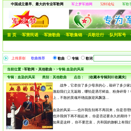
中国成立最早、最大的专业军歌网
军之梦军婚网
5281论坛
军歌
首 页
·军营民谣
·军旅歌曲
·军歌集锦
·兵歌壮行
·队列军号
上传原创
歌曲推荐
歌曲
专辑
歌词
当前位置 >
军歌网
>
其他歌曲
> >专辑:血染的风采
专辑：血染的风采 类别：其他歌曲 点击：
[
收藏本专辑到IE收藏夹
战争，它牵挂了多少母亲的心，敲碎了多少家庭
激励我们义无返顾，哪怕是洒尽鲜血、粉身碎骨！
上，不散的英魂环绕战旗迎风飘荡....
血染的风采——也许我告别将不再回来，你是否理
也许我倒下再不能起来， 你是否还要永久的期待？
如果是这样， 你不要悲哀， 共和国的旗帜上有我们血