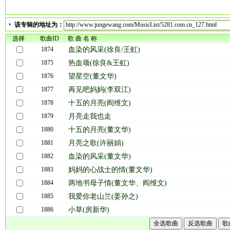
再见吧，妈妈--再见吧，妈妈！ 军号已吹响，钢枪已擦亮， 行装已背好，部队要
妈.....再见吧，妈妈！
该专辑的地址为：
选择
热血颂——最艰苦的地方，总有着战士的刚强，勇士的肩头肩负着多少人心头的崇
歌曲ID
歌 曲 名 称
足迹，写下不朽的篇章。当你离开生长的地方 梦中回望可曾梦见河边那棵 亭亭
1874
血染的风采(徐良/王虹)
那亲爹亲娘。
1875
热血颂(徐良&王虹)
1876
望星空(董文华)
这些传唱大江南北人人耳熟能详的歌曲，诞生在上个世纪七八十年代，确切地说，
1877
再见吧妈妈(李双江)
国的军人,让我们活着的人永远的记住那些为国捐躯的战友,人民不会忘了曾经为祖国献
1878
十五的月亮(阎维文)
世纪对越自卫反击战期间流传军营的歌曲。
1879
月亮走我也走
军歌网(www.jungewang.com)是互联网上歌曲最全、人气最旺、更新最快
1880
十五的月亮(董文华)
曲，提供军歌在线试听、军歌铃声下载、原创军歌上传等服务。
1881
月亮之歌(许丽娟)
1882
血染的风采(董文华)
1883
妈妈的心战士的情(董文华)
1884
两地书母子情(董文华、阎维文)
1885
我爱你老山兰(姜孙之)
1886
小草(房新华)