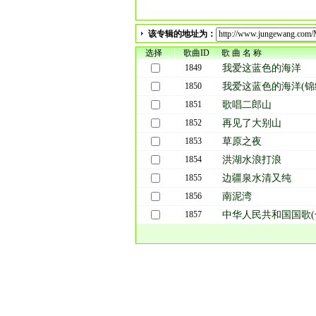
该专辑的地址为：
选择
歌曲ID
歌 曲 名 称
1849
我爱这蓝色的海洋
1850
我爱这蓝色的海洋(锦
1851
歌唱二郎山
1852
再见了大别山
1853
草原之夜
1854
洪湖水浪打浪
1855
边疆泉水清又纯
1856
南泥湾
1857
中华人民共和国国歌(