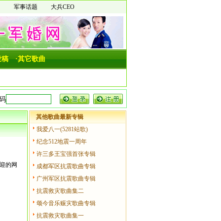
图
军事话题
大兵CEO
投稿
·其它歌曲
其他歌曲最新专辑
我爱八一(5281站歌)
纪念512地震一周年
许三多王宝强首张专辑
欢迎的网
成都军区抗震歌曲专辑
广州军区抗震歌曲专辑
抗震救灾歌曲集二
颂今音乐赈灾歌曲专辑
抗震救灾歌曲集一