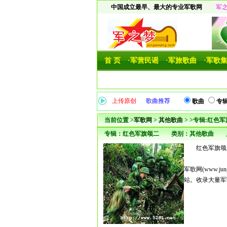
中国成立最早、最大的专业军歌网
军
首 页
·军营民谣
·军旅歌曲
·军歌
上传原创
歌曲推荐
歌曲
专
当前位置 >
军歌网
>
其他歌曲
> >专辑:红色
专辑：红色军旗颂二 类别：其他歌曲 
红色军旗颂二
军歌网(www.
站。收录大量军