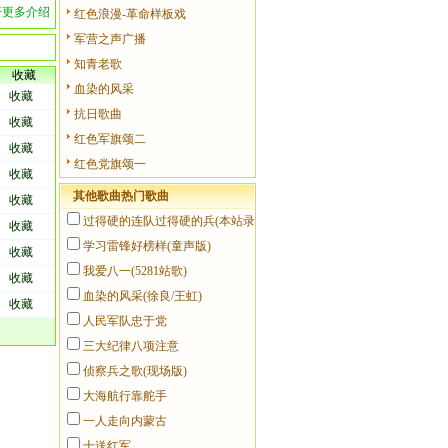
开更多介绍
红色浪漫-革命样板戏
军营之声广播
知青老歌
收藏
血染的风采
收藏
抗日歌曲
收藏
红色军旗颂二
收藏
红色党旗颂一
收藏
其他歌曲热门歌曲
收藏
过得硬的连队过得硬的兵(本站录
收藏
音)
学习雷锋好榜样(童声版)
收藏
我爱八一(5281站歌)
收藏
血染的风采(徐良/王虹)
收藏
人民军队忠于党
三大纪律八项注意
侦察兵之歌(现场版)
大海航行靠舵手
一人走向内蒙古
十送红军