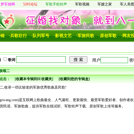
之梦军婚网
5281论坛
军歌手机铃声
军歌视频
军嫂之家
军人美
集锦
·兵歌壮行
·队列军号
·影视文艺
·军旅民歌
·原创军歌
·网友
辑
歌词
军旗颂二
点击：
[
收藏本专辑到IE收藏夹
]
[收藏到您的专辑盒]
,收录一些比较老的军旅优秀歌曲及民歌!
jungewang.com)是互联网上歌曲最全、人气最旺、更新最快、最受军歌爱好者、创作者
营民谣、军旅歌曲，提供军歌在线试听、军歌铃声下载、原创军歌上传等服务。