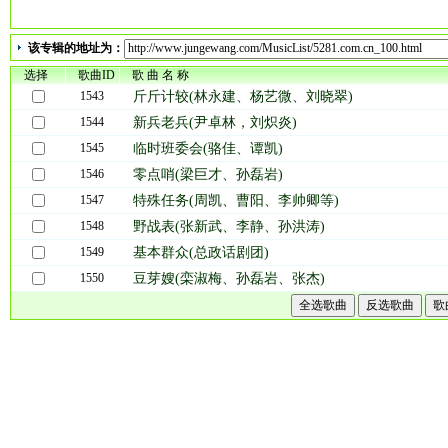
04.零点哨（梁巨才、孙磊岩）
05.特殊任务（周凯、曹阳、李帅卿等）
该专辑的地址为：
06.野战表（张新武、李静、孙洪涛）
选择
07.基本群众（总政话剧团）
歌曲ID
歌 曲 名 称
08.豆芽嫂（栾淑梅、孙磊岩、张杰）
1543
斤斤计较(林永建、杨艺微、刘晓翠)
1544
新兵老兵(尹卓林，刘炽炎)
1545
临时班委会(骆佳、谭凯)
军歌网(www.jungewang.com)是互联网上歌曲最全、人气最旺、更新最快
1546
零点哨(梁巨才、孙磊岩)
曲，提供军歌在线试听、军歌铃声下载、原创军歌上传等服务。
1547
特殊任务(周凯、曹阳、李帅卿等)
1548
野战表(张新武、李静、孙洪涛)
1549
基本群众(总政话剧团)
1550
豆芽嫂(栾淑梅、孙磊岩、张杰)