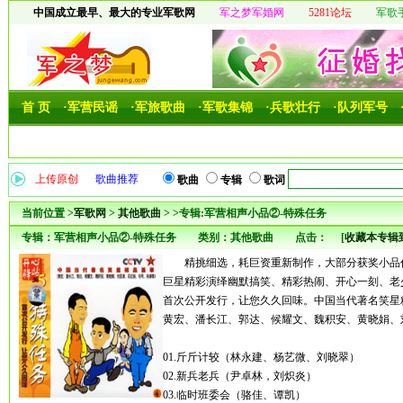
中国成立最早、最大的专业军歌网
军之梦军婚网
5281论坛
军歌
首 页
·军营民谣
·军旅歌曲
·军歌集锦
·兵歌壮行
·队列军号
上传原创
歌曲推荐
歌曲
专辑
歌词
当前位置 >
军歌网
>
其他歌曲
> >专辑:军营相声小品②-特殊任务
专辑：军营相声小品②-特殊任务 类别：其他歌曲 点击：
[
收藏本专辑
精挑细选，耗巨资重新制作，大部分获奖小品
巨星精彩演绎幽默搞笑、精彩热闹、开心一刻、老
首次公开发行，让您久久回味。中国当代著名笑星
黄宏、潘长江、郭达、候耀文、魏积安、黄晓娟、
01.斤斤计较（林永建、杨艺微、刘晓翠）
02.新兵老兵（尹卓林，刘炽炎）
03.临时班委会（骆佳、谭凯）