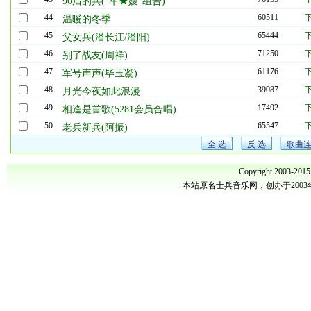
90后的兵(“军★嫂”组合)
44
60511
温暖的冬季
45
65444
父女兵(潘长江/潘阳)
46
71250
别了战友(周祥)
47
61176
军号声声(毕玉凝)
48
39087
月光今夜如此浪漫
49
17492
相逢是首歌(5281会员合唱)
50
65547
老兵新兵(阿振)
Copyright 2003-201
本站原名士兵音乐网，创办于200