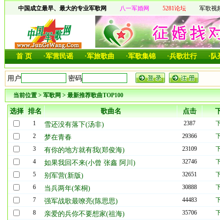
中国成立最早、最大的专业军歌网
八一军婚网
5281论坛
军歌视
首 页
·军营民谣
·军旅歌曲
·军歌集锦
·兵歌壮行
·
当前位置
>
军歌网
>
最新推荐歌曲TOP100
选择
排名
歌曲名
点击
1
2387
雪还没有落下(汤非)
2
29366
梦在青春
3
23109
有你的地方就有我(郑俊海)
4
32746
如果我回不来(小曾 张鑫 阿川)
5
32651
别军营(新版)
6
30888
当兵两年(笨桐)
7
44483
强军战歌最嘹亮(陈思思)
8
35706
亲爱的兵你不要想家(祖海)