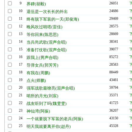
9
26051
界碑(胡毅)
10
24686
退伍是一次长长的外出
11
29469
终有脱下军装的一天(郑俊海)
12
28575
晚风吹过哨塔(雷佳)
13
28669
等你回来(陈思思)
14
38341
当兵尚武歌(混声合唱)
15
39077
准备打仗歌(混声合唱)
16
85272
跟我上(男声合唱)
17
28583
导弹女兵(郭芳芳)
18
88449
有我在(周鹏)
19
43461
点火(师鹏)
20
59794
强军战歌最嘹亮(混声合唱)
21
35371
哨所的月光(刘宸)
22
41725
战友听到了吗(魏雯雯)
23
36207
神仙湾(阿振)
24
43150
一个就要脱下军装的老兵(阿振)
25
45328
明天我就要离开你(赵丹)