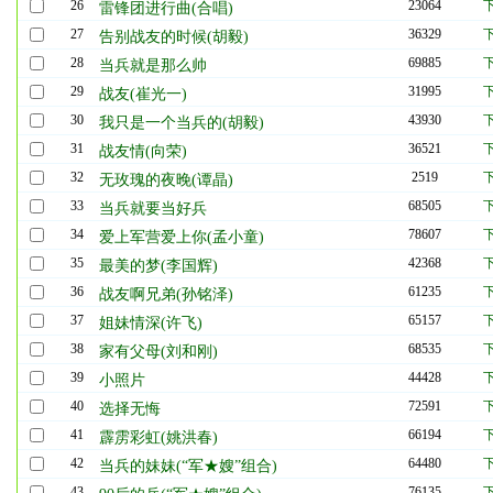
26
23064
雷锋团进行曲(合唱)
27
36329
告别战友的时候(胡毅)
28
69885
当兵就是那么帅
29
31995
战友(崔光一)
30
43930
我只是一个当兵的(胡毅)
31
36521
战友情(向荣)
32
2519
无玫瑰的夜晚(谭晶)
33
68505
当兵就要当好兵
34
78607
爱上军营爱上你(孟小童)
35
42368
最美的梦(李国辉)
36
61235
战友啊兄弟(孙铭泽)
37
65157
姐妹情深(许飞)
38
68535
家有父母(刘和刚)
39
44428
小照片
40
72591
选择无悔
41
66194
霹雳彩虹(姚洪春)
42
64480
当兵的妹妹(“军★嫂”组合)
43
76135