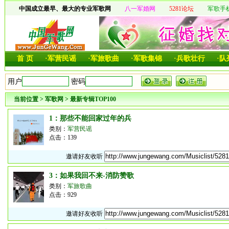
中国成立最早、最大的专业军歌网
八一军婚网
5281论坛
军歌手
首 页
·军营民谣
·军旅歌曲
·军歌集锦
·兵歌壮行
·
当前位置
>
军歌网
>
最新专辑TOP100
1：那些不能回家过年的兵
类别：
军营民谣
点击：139
邀请好友收听
3：如果我回不来-消防赞歌
类别：
军旅歌曲
点击：929
邀请好友收听